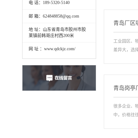
电 话：189-5320-5140
邮 箱：624848858@qq.com
青岛厂区
地 址：山东省青岛市胶州市胶
莱镇前韩哥庄村西200米
工业园区、
网 址 ：www.qdckjz.com/
差异大，选
青岛岗亭
很多企业、物
中，价格往往