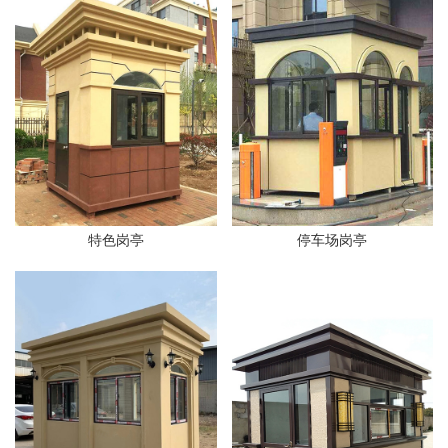
特色岗亭
停车场岗亭